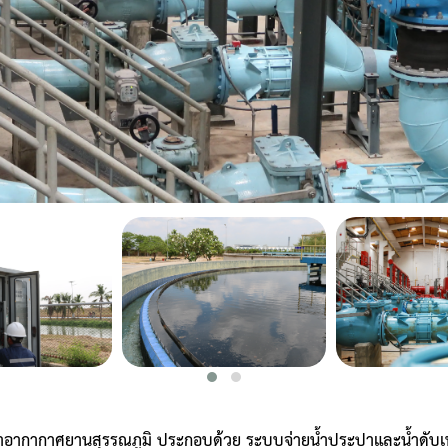
อากากาศยานสุรรณภูมิ ประกอบด้วย ระบบจ่ายน้ำประปาและน้ำดับเพลิ