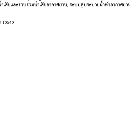
วมน้ำเสียและรวบรวมน้ำเสียอากาศยาน, ระบบสูบระบายน้ำท่าอากาศยา
าร 10540