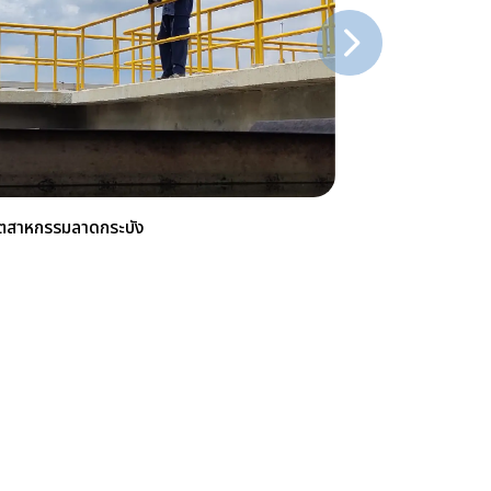
อุตสาหกรรมลาดกระบัง
โครงการบริหารจัดกา