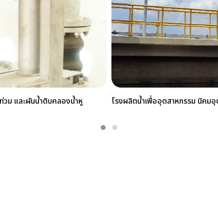
ท่วม และผันน้ำดิบคลองน้ำหู
โรงผลิตน้ำเพื่ออุตสาหกรรม นิคม