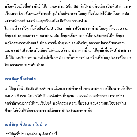
หรือเครื่องมือสื่อสารที่เข้าใช้งานของท่าน
(
เช่น
สมาร์ทโฟน
แท็บเล็ต
เป็นต้น
)
ผ่านทาง
เว็บเบราว์เซอร์ในขณะที่ท่านเข้าสู่เว็บไซต์ของเรา
โดยคุกกี้จะไม่ก่อให้เกิดอันตรายต่อ
อุปกรณ์คอมพิวเตอร์
และ
/
หรือเครื่องมือสื่อสารของท่าน
ในการนี้
เราใช้คุกกี้เพื่อส่งเสริมประสบการณ์การใช้งานของท่าน
โดยคุกกี้จะรวบรวม
ข้อมูลส่วนบุคคลต่าง
ๆ
ของท่าน
เช่น
ข้อมูลเส้นทางการใช้งานอินเตอร์เน็ต
ข้อมูล
พฤติกรรมการเข้าชมเว็บไซต์
การตั้งค่าภาษา
รวมถึงข้อมูลความปลอดภัยของท่าน
และความสนใจเกี่ยวกับผลิตภัณฑ์และบริการ
นอกจากนี้
เราใช้คุกกี้เพื่อวัดปริมาณการ
เข้าใช้งานบริการทางออนไลน์เพื่อจดจำการตั้งค่าของท่าน
หรือเพื่อวัตถุประสงค์ในการ
โฆษณาและประชาสัมพันธ์
เราใช้คุกกี้อย่างไร
เราใช้คุกกี้เพื่อส่งเสริมประสบการณ์และความพึงพอใจของท่านต่อการใช้บริการเว็บไซต์
ของเรา
ซึ่งรวมถึงการให้บริการฟังก์ชันพื้นฐาน
การจดจำการเข้าสู่ระบบของท่าน
จดจำลักษณะการใช้งานเว็บไซต์
พฤติกรรม
ความชื่นชอบ
และความสนใจของท่าน
ซึ่งทำให้เว็บไซต์ของเราทำงานได้อย่างมีประสิทธิภาพยิ่งขึ้น
เราใช้คุกกี้ประเภทใดบ้าง
เราใช้คุกกี้ประเภทต่าง ๆ ดังต่อไปนี้