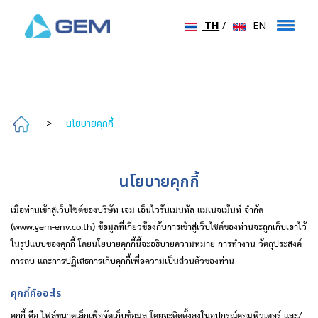
TH
/
EN
>
นโยบายคุกกี้
นโยบายคุกกี้
เมื่อท่านเข้าสู่เว็บไซต์ของบริษัท
เจม
เอ็นไวรันเมนทัล
แมเนจเม้นท์
จำกัด
(www.gem-env.co.th)
ข้อมูลที่เกี่ยวข้องกับการเข้าสู่เว็บไซต์ของท่านจะถูกเก็บเอาไว้
ในรูปแบบของคุกกี้
โดยนโยบายคุกกี้นี้จะอธิบายความหมาย
การทำงาน
วัตถุประสงค์
การลบ
และการปฏิเสธการเก็บคุกกี้เพื่อความเป็นส่วนตัวของท่าน
คุกกี้คืออะไร
คุกกี้
คือ
ไฟล์ขนาดเล็กเพื่อจัดเก็บข้อมูล
โดยจะติดตั้งลงในอุปกรณ์คอมพิวเตอร์
และ
/