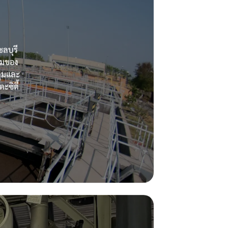
ลบุรี
วมของ
คุมและ
ะซิตี้