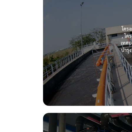
โครง
, โค
เทศบา
บำรุง