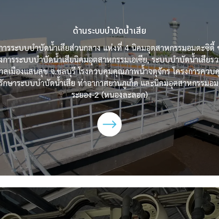
ด้านระบบบำบัดน้ำเสีย
การระบบบำบัดน้ำเสียส่วนกลาง แห่งที่ 4 นิคมอุตสาหกรรมอมตะซิตี้ ช
รงการระบบบำบัดน้ำเสียนิคมอุตสาหกรรมเอเซีย, ระบบบำบัดน้ำเสียร
ลเมืองแสนสุข จ.ชลบุรี โรงควบคุมคุณภาพน้ำจตุจักร โครงการควบ
รักษาระบบบำบัดน้ำเสีย ท่าอากาศยานภูเก็ต และนิคมอุตสาหกรรมอมต
ระยอง-2 (หนองละลอก)