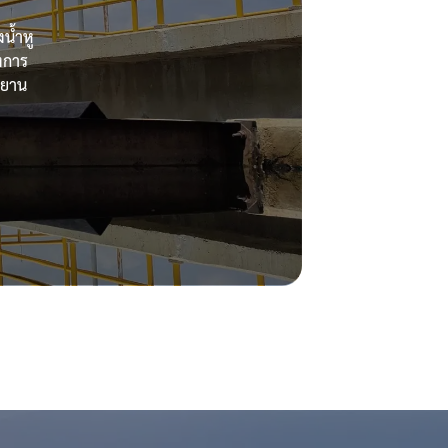
น้ำหู
งการ
ศยาน