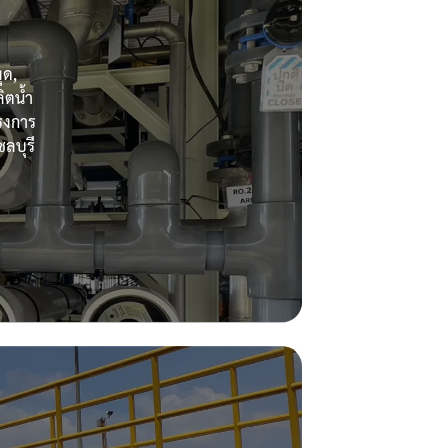
ุด,
ิตน้ำ
ครงการ
ลบุรี