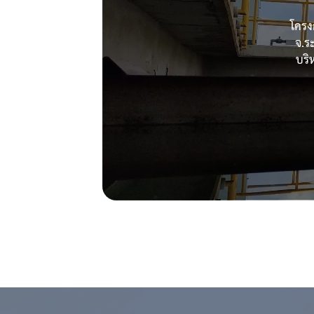
โครง
จ.ร
บริ