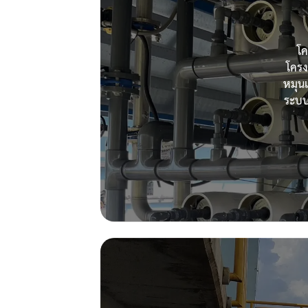
โค
โครง
หมุนเ
ระบบ