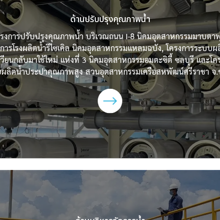
ด้านปรับปรุงคุณภาพน้ำ
รงการปรับปรุงคุณภาพน้ำ บริเวณถนน I-8 นิคมอุตสาหกรรมมาบตาพ
การโรงผลิตน้ำรีไซเคิล นิคมอุตสาหกรรมแหลมฉบัง, โครงการระบบผล
วียนกลับมาใช้ใหม่ แห่งที่ 3 นิคมอุตสาหกรรมอมตะซิตี้ ซลบุรี และโ
ผลิตน้ำประปาคุณภาพสูง สวนอุตสาหกรรมเครือสหพัฒน์ศรีราชา จ.ช