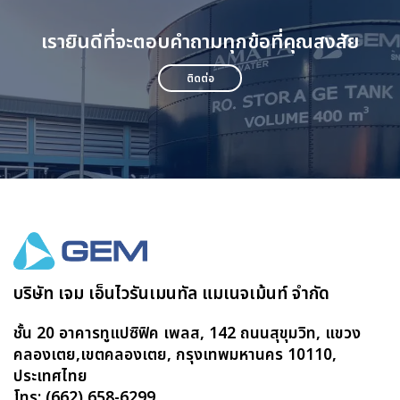
เรายินดีที่จะตอบคำถามทุกข้อที่คุณสงสัย
ติดต่อ
บริษัท เจม เอ็นไวรันเมนทัล แมเนจเม้นท์ จำกัด
ชั้น 20 อาคารทูแปซิฟิค เพลส, 142 ถนนสุขุมวิท, แขวง
คลองเตย,เขตคลองเตย, กรุงเทพมหานคร 10110,
ประเทศไทย
โทร: (662) 658-6299