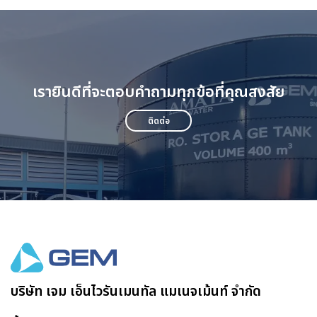
เรายินดีที่จะตอบคำถามทุกข้อที่คุณสงสัย
ติดต่อ
บริษัท เจม เอ็นไวรันเมนทัล แมเนจเม้นท์ จำกัด