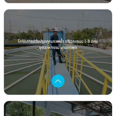
โครงการปรับปรุงคุณภาพน้ำ บริเวณถนน I-8 นิคม
อุตสาหกรรม มาบตาพุด